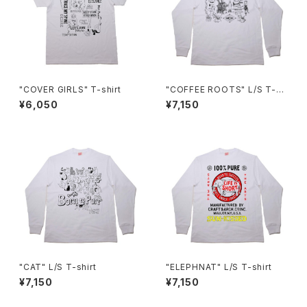
"COVER GIRLS" T-shirt
"COFFEE ROOTS" L/S T-sh
irt
¥6,050
¥7,150
"CAT" L/S T-shirt
"ELEPHNAT" L/S T-shirt
¥7,150
¥7,150