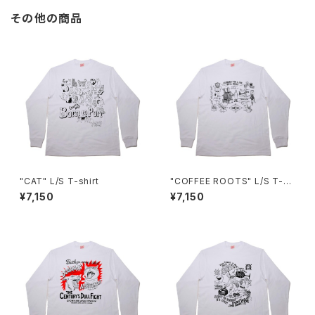
その他の商品
"CAT" L/S T-shirt
"COFFEE ROOTS" L/S T-sh
irt
¥7,150
¥7,150