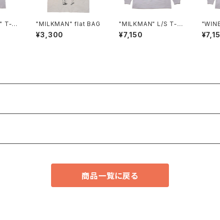
" T-s
"MILKMAN" flat BAG
"MILKMAN" L/S T-s
"WINE
hirt
¥3,300
¥7,150
¥7,1
商品一覧に戻る