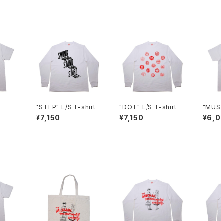
"STEP" L/S T-shirt
"DOT" L/S T-shirt
"MUS
irt
¥7,150
¥7,150
¥6,