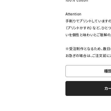
100% cotton
Attention
手刷りでプリントしています
（プリントかすれ）など、ひと
いを個性と味わいとご理解の
※受注制作となるため、数日(
お急ぎの場合は、ご注文前に
種
カ