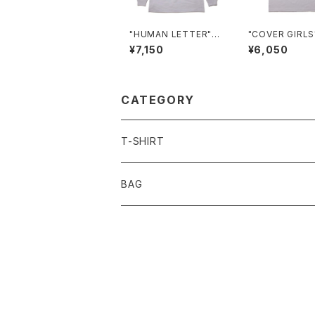
"HUMAN LETTER"
"COVER GIRLS
L/S T-shirt
hirt
¥7,150
¥6,050
CATEGORY
T-SHIRT
BAG