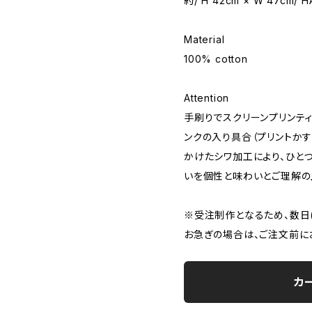
約/ H 42cm × W 47cm/ H
Material
100% cotton
Attention
手刷りでスクリーンプリンテ
ンクの入り具合（プリントか
かけたシワ加工により、ひと
いを個性と味わいとご理解の
※受注制作となるため、数日(
お急ぎの場合は、ご注文前に
カ