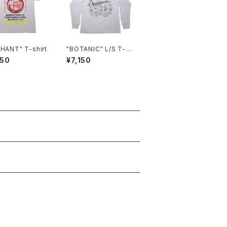
HANT" T-shirt
"BOTANIC" L/S T-sh
irt
050
¥7,150