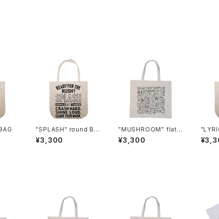
 BAG
"SPLASH" round BA
"MUSHROOM" flat B
"LYRI
G
AG
¥3,300
¥3,300
¥3,3