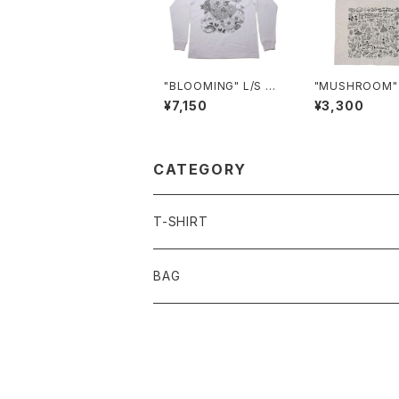
"BLOOMING" L/S T-
"MUSHROOM" f
shirt
AG
¥7,150
¥3,300
CATEGORY
T-SHIRT
BAG