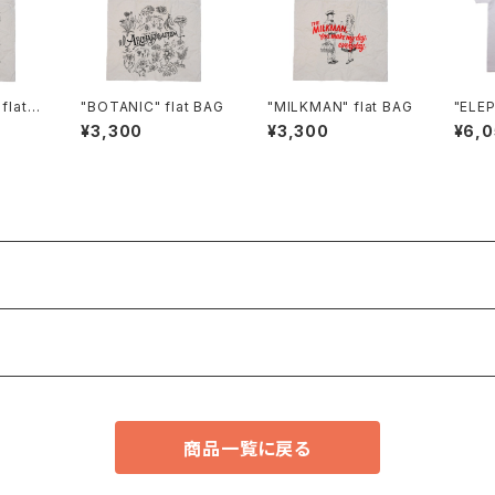
lat B
"BOTANIC" flat BAG
"MILKMAN" flat BAG
"ELEP
¥3,300
¥3,300
¥6,
商品一覧に戻る