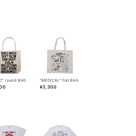
C" round BAG
"MEDICAL" flat BAG
00
¥3,300