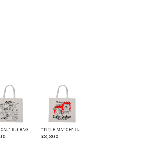
CAL" flat BAG
"TITLE MATCH" flat
BAG
00
¥3,300