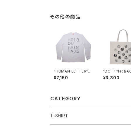
その他の商品
"HUMAN LETTER"
"DOT" flat BA
L/S T-shirt
¥7,150
¥3,300
CATEGORY
T-SHIRT