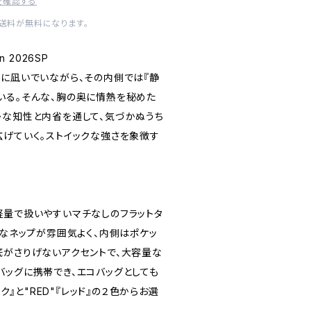
を確認する
内送料が無料になります。
in 2026SP
うに凪いでいながら、その内側では『静
いる。そんな、胸の奥に情熱を秘めた
かな知性と内省を通して、気づかぬうち
広げていく。ストイックな強さを象徴す
軽量で扱いやすいマチなしのフラットタ
然なネップが雰囲気よく、内側はポケッ
底がさりげないアクセントで、大容量な
バッグに携帯でき、エコバッグとしても
ック』と"RED"『レッド』の２色からお選