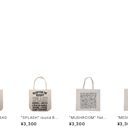
 BAG
"SPLASH" round BA
"MUSHROOM" flat B
"MEDI
G
AG
¥3,300
¥3,300
¥3,3