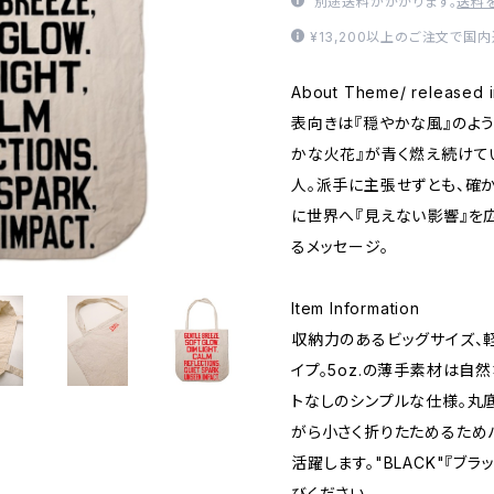
別途送料がかかります。
送料
¥13,200以上のご注文で国
About Theme/ released 
表向きは『穏やかな風』のよ
かな火花』が青く燃え続けて
人。派手に主張せずとも、確
に世界へ『見えない影響』を
るメッセージ。
Item Information
収納力のあるビッグサイズ、
イプ。5oz.の薄手素材は自
トなしのシンプルな仕様。丸
がら小さく折りたためるため
活躍します。"BLACK"『ブラ
びください。