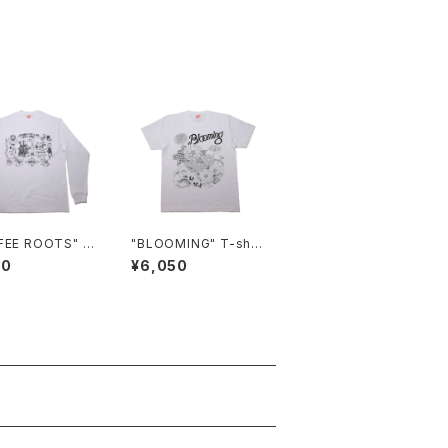
FEE ROOTS" L/
"BLOOMING" T-shir
hirt
t
50
¥6,050