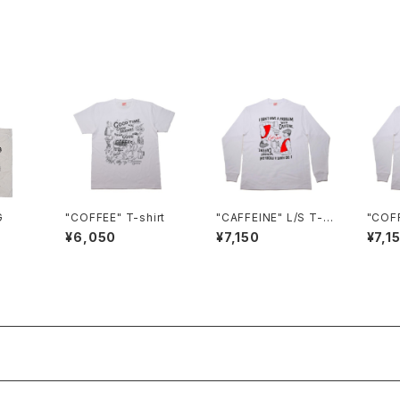
G
"COFFEE" T-shirt
"CAFFEINE" L/S T-s
"COF
hirt
S T-s
¥6,050
¥7,150
¥7,1