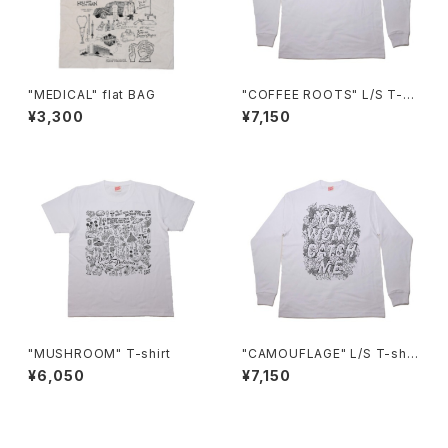
"MEDICAL" flat BAG
"COFFEE ROOTS" L/S T-sh
irt
¥3,300
¥7,150
"MUSHROOM" T-shirt
"CAMOUFLAGE" L/S T-shir
t
¥6,050
¥7,150