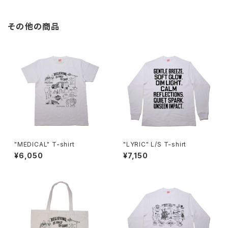
その他の商品
"MEDICAL" T-shirt
"LYRIC" L/S T-shirt
¥6,050
¥7,150